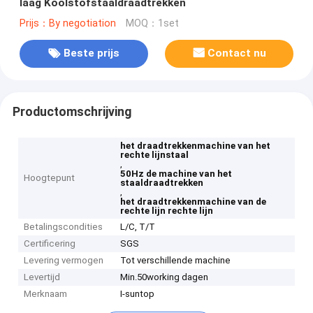
laag Koolstofstaaldraadtrekken
Prijs：By negotiation
MOQ：1set
Beste prijs
Contact nu
Productomschrijving
het draadtrekkenmachine van het
rechte lijnstaal
,
50Hz de machine van het
Hoogtepunt
staaldraadtrekken
,
het draadtrekkenmachine van de
rechte lijn rechte lijn
Betalingscondities
L/C, T/T
Certificering
SGS
Levering vermogen
Tot verschillende machine
Levertijd
Min.50working dagen
Merknaam
I-suntop