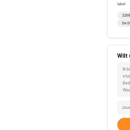
label:
2200
De D
Wilt
Ik 
stu
Bed
Wac