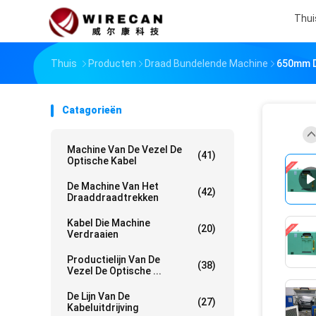
Thui
Thuis
Producten
Draad Bundelende Machine
650mm D
Catagorieën
Machine Van De Vezel De
(41)
Optische Kabel
De Machine Van Het
(42)
Draaddraadtrekken
Kabel Die Machine
(20)
Verdraaien
Productielijn Van De
(38)
Vezel De Optische ...
De Lijn Van De
(27)
Kabeluitdrijving