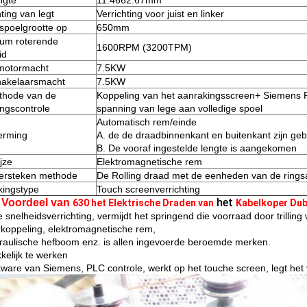
ngte
11.4662.67mm
ting van legt
Verrichting voor juist en linker
poelgrootte op
650mm
um roterende
1600RPM (3200TPM)
id
motormacht
7.5KW
akelaarsmacht
7.5KW
thode van de
Koppeling van het aanrakingsscreen+ Siemens 
ngscontrole
spanning van lege aan volledige spoel
Automatisch rem/einde
erming
A. de de draadbinnenkant en buitenkant zijn ge
B. De vooraf ingestelde lengte is aangekomen
jze
Elektromagnetische rem
ersteken methode
De Rolling draad met de eenheden van de ringsaa
ingstype
Touch screenverrichting
het
 Voordeel van
630 het Elektrische Draden van
Kabelkoper Dub
e snelheidsverrichting, vermijdt het springend die voorraad door trilli
koppeling, elektromagnetische rem,
raulische hefboom enz. is allen ingevoerde beroemde merken.
elijk te werken
tware van Siemens, PLC controle, werkt op het touche screen, legt het