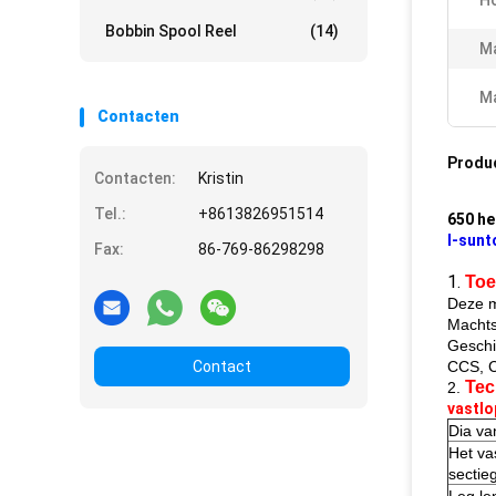
H
Bobbin Spool Reel
(14)
Ma
Ma
Contacten
Produ
Contacten:
Kristin
Tel.:
+8613826951514
650 he
I-sunt
Fax:
86-769-86298298
1.
Toe
Deze m
Machts
Geschi
Contact
CCS, 
Tec
2.
vastlo
Dia va
Het va
sectie