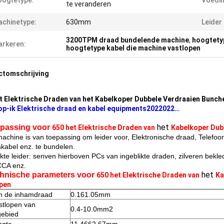
oogtetype:
Voedin
te veranderen
chinetype:
630mm
Leider
3200TPM draad bundelende machine
,
hoogtety
rkeren:
hoogtetype kabel die machine vastlopen
ctomschrijving
t Elektrische Draden van het Kabelkoper Dubbele Verdraaien Bunch
op-ik Elektrische draad en kabel equipments2022022…
het
passing voor
650 het Elektrische Draden van
Kabelkoper Dub
achine is van toepassing om leider voor, Elektronische draad, Telefo
kabel enz. te bundelen.
kte leider: senven hierboven PCs van ingeblikte draden, zilveren bekl
CCA enz.
het
hnische parameters voor
650 het Elektrische Draden van
Ka
pen
n de inhamdraad
0.161.05mm
stlopen van
0.4-10.0mm2
gebied