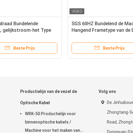
draad Bundelende
SGS 60HZ Bundelend de Mac
, gelijkstroom-het Type
Hangend Frametype van de 
or40hp Boog Dubbele
Enig Draai
uncher
Beste Prijs
Beste Prijs
Productielijn van de vezel de
Volg ons
De Jinhuibouw
Optische Kabel
Zhongtang-Se
WRK-50 Productielijn voor
binnenoptische kabels /
Road, Zhongt
Machine voor het maken van
Dongguan-Sta