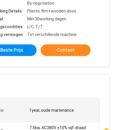
By negotiation
king Details:
Plastic film+wooden-doos
jd:
Min.30working dagen
ngscondities:
L/C, T/T
ng vermogen:
Tot verschillende machine
Beste Prijs
Contact
ie:
1year, oude maitenance
7.5kw, AC380V ±10% vijf-draad