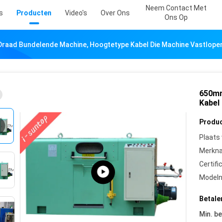
Neem Contact Met
s
Producten
Video's
Over Ons
Ons Op
raad Bundelende Machine, Hoogtetype Kabel Die Machine Vastlope
650mm
Kabel
Produc
Plaats
Merkn
Certifi
Model
Betale
Min. be