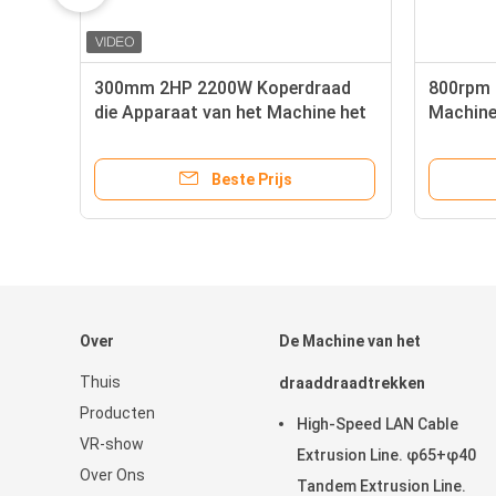
300mm 2HP 2200W Koperdraad
800rpm 
e
die Apparaat van het Machine het
Machine
Automatische Einde verdraaien
van Mot
Draai B
Beste Prijs
Over
De Machine van het
Thuis
draaddraadtrekken
Producten
High-Speed LAN Cable
VR-show
Extrusion Line. φ65+φ40
Over Ons
Tandem Extrusion Line.