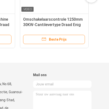
hine
Omschakelaarscontrole 1250mm
Draad
30KW-Cantilevertype Draad Enig
Verdraaiend Materiaal
Beste Prijs
Mail ons
, No.68,
ctie, Guansui-
ang-Stad,
d, de