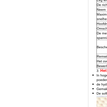
Leg le
De rich
Neem s
Maxim
snelhe
Hoofd
Omsch
De me
spanni
Besch
Remwi
Het ov
Bewerk
Het
3.
In hog
poeder
de hyd
Gemakk
De sof