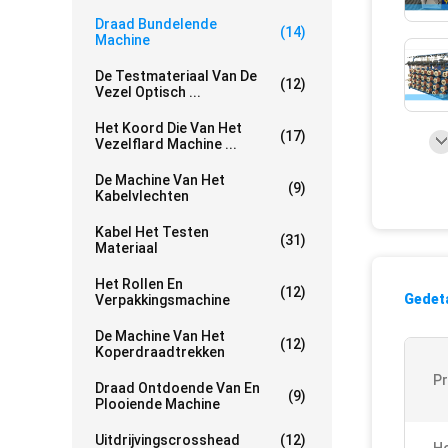
Draad Bundelende
(14)
Machine
De Testmateriaal Van De
(12)
Vezel Optisch ...
Het Koord Die Van Het
(17)
Vezelflard Machine ...
De Machine Van Het
(9)
Kabelvlechten
Kabel Het Testen
(31)
Materiaal
Het Rollen En
(12)
Gedeta
Verpakkingsmachine
De Machine Van Het
(12)
Koperdraadtrekken
P
Draad Ontdoende Van En
(9)
Plooiende Machine
Uitdrijvingscrosshead
(12)