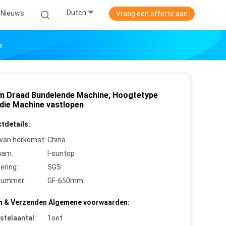
Dutch
Nieuws
Vraag een offerte aan
n
 Draad Bundelende Machine, Hoogtetype
 die Machine vastlopen
tdetails:
 van herkomst:
China
aam:
I-suntop
cering:
SGS
nummer:
GF-650mm
n & Verzenden Algemene voorwaarden:
stelaantal:
1set