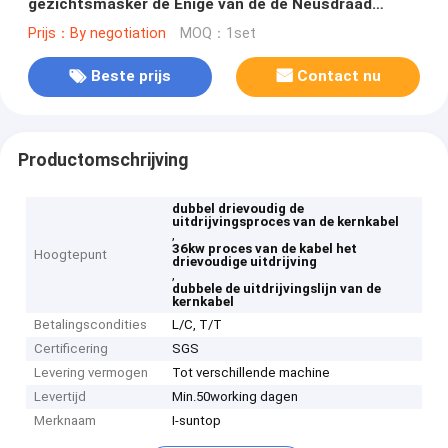
gezichtsmasker de Enige van de de Neusdraad
Productielijn van de de Kabeluitdrijving
Prijs：By negotiation
MOQ：1set
Beste prijs
Contact nu
Productomschrijving
dubbel drievoudig de
uitdrijvingsproces van de kernkabel
,
36kw proces van de kabel het
Hoogtepunt
drievoudige uitdrijving
,
dubbele de uitdrijvingslijn van de
kernkabel
Betalingscondities
L/C, T/T
Certificering
SGS
Levering vermogen
Tot verschillende machine
Levertijd
Min.50working dagen
Merknaam
I-suntop