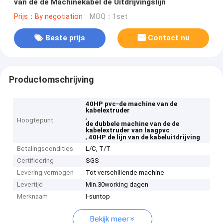
van de de Machinekabel de Uitdrijvingslijn
Prijs：By negotiation
MOQ：1set
Beste prijs
Contact nu
Productomschrijving
40HP pvc-de machine van de
kabelextruder
,
Hoogtepunt
de dubbele machine van de de
kabelextruder van laagpvc
,
40HP de lijn van de kabeluitdrijving
Betalingscondities
L/C, T/T
Certificering
SGS
Levering vermogen
Tot verschillende machine
Levertijd
Min.30working dagen
Merknaam
I-suntop
Bekijk meer