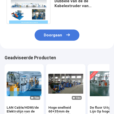
Dubbele van de de
Kabelextruder van
Laag40hp pvc van de de
Machinekabel de
Uitdrijvingslijn
Doorgaan
Geadviseerde Producten
LAN Cable/HDMI/de
Hoge snelheid
De fluor Uitge
Elektrolijn van de
60+35mm de
Lijn Op hoge