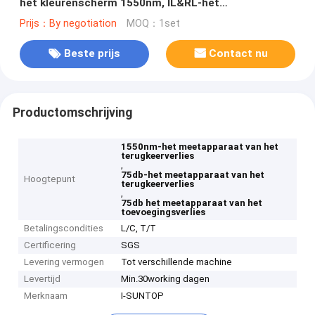
het kleurenscherm 1550nm, IL&RL-het
Meetapparaat van het Toevoegingsverlies
Prijs：By negotiation
MOQ：1set
Beste prijs
Contact nu
Productomschrijving
1550nm-het meetapparaat van het
terugkeerverlies
,
75db-het meetapparaat van het
Hoogtepunt
terugkeerverlies
,
75db het meetapparaat van het
toevoegingsverlies
Betalingscondities
L/C, T/T
Certificering
SGS
Levering vermogen
Tot verschillende machine
Levertijd
Min.30working dagen
Merknaam
I-SUNTOP