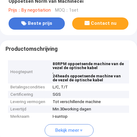
Oppoetsen Norm van Machinecei
Prijs：By negotiation
MOQ：1set
Beste prijs
Contact nu
Productomschrijving
80RPM oppoetsende machine van de
vezel de optische kabel
Hoogtepunt
,
24heads oppoetsende machine van
de vezel de optische kabel
Betalingscondities
L/C, T/T
Certificering
SGS
Levering vermogen
Tot verschillende machine
Levertijd
Min.30working dagen
Merknaam
I-suntop
Bekijk meer