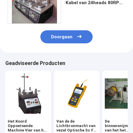
Kabel van 24heads 80RPM
het Oppoetsen Norm van
Machinecei
Doorgaan
Geadviseerde Producten
Het Koord
Van de de
De
Oppoetsende
Lichtbronmacht van
binnensnijmac
Machine Vier van het
vezel Optische Sc FC
van het het