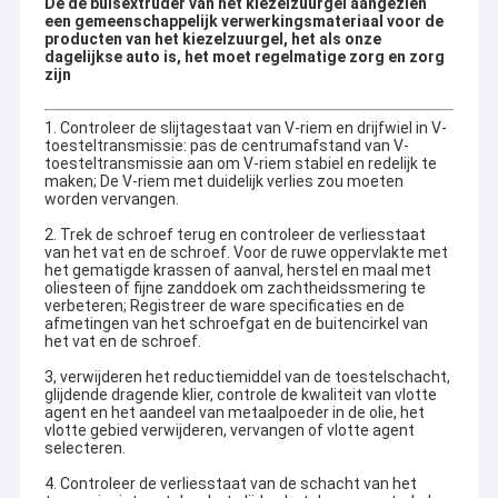
De de buisextruder van het kiezelzuurgel aangezien
een gemeenschappelijk verwerkingsmateriaal voor de
producten van het kiezelzuurgel, het als onze
dagelijkse auto is, het moet regelmatige zorg en zorg
zijn
1. Controleer de slijtagestaat van V-riem en drijfwiel in V-
toesteltransmissie: pas de centrumafstand van V-
toesteltransmissie aan om V-riem stabiel en redelijk te
maken; De V-riem met duidelijk verlies zou moeten
worden vervangen.
2. Trek de schroef terug en controleer de verliesstaat
van het vat en de schroef. Voor de ruwe oppervlakte met
het gematigde krassen of aanval, herstel en maal met
oliesteen of fijne zanddoek om zachtheidssmering te
verbeteren; Registreer de ware specificaties en de
afmetingen van het schroefgat en de buitencirkel van
het vat en de schroef.
3, verwijderen het reductiemiddel van de toestelschacht,
glijdende dragende klier, controle de kwaliteit van vlotte
agent en het aandeel van metaalpoeder in de olie, het
vlotte gebied verwijderen, vervangen of vlotte agent
selecteren.
4. Controleer de verliesstaat van de schacht van het