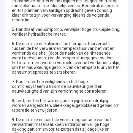
transmissietoestel en het glijden het dragen, en trek de
toestelschacht met duidelijk verlies. Benadruk delen die
en tot plannen vervaardigen opdracht geven zonodig
klaar om te zijn voor vervanging tijdens de volgende
reparatie.
5. Handhaaf vacuümpomp, verwijder hoge drukpijpleiding,
verifieer hydraulische meter.
6. De controle en kalibreert het temperatuurverschil
tussen de het verwarmen temperatuur van het vat en
vormende die shell (door de naald van de hittesonde
wordt geëvalueerd) en de temperatuurgegevens door
het instrument worden vermeld over het werkende vakje,
om het nauwkeurige gebruik van de temperatuur van het
consumptieproces te verzekeren.
7. Pas en test de veiligheid van het hoge
controlesysteem aan om de nauwkeurigheid en
nauwkeurigheid van zijn verrichting te controleren.
8, test, testen het water, gas en pijp kan de drukpijp
worden aangesloten, olielekkage, geblokkeerd gebied om
reparatie te verwijderen.
9. De controle en past de verrichtingspositie van het
verwarmen materiaal, koelventilator en veilige hoge
dekking aan om ervoor te zorgen dat zij dagelijks en