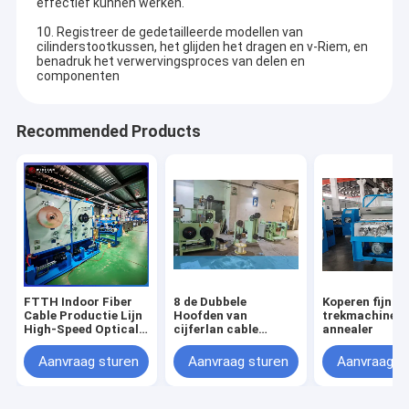
effectief kunnen werken.
10. Registreer de gedetailleerde modellen van
cilinderstootkussen, het glijden het dragen en v-Riem, en
benadruk het verwervingsproces van delen en
componenten
Recommended Products
FTTH Indoor Fiber
8 de Dubbele
Koperen fijndr
Cable Productie Lijn
Hoofden van
trekmachine m
High-Speed Optical
cijferlan cable
annealer
Cable
winding machine
Manufacturing
with
Aanvraag sturen
Aanvraag sturen
Aanvraag s