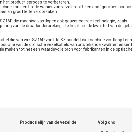
an het productieproces te verbeteren.
e machine kan een brede waaier van vezelgrootte en configuraties aanpas
pes en grootte te veroorzaken.
wrk-SZ16P die machine vastlopen ook geavanceerde technologie, zoals
ring van de draadonderbreking, die helpt om de kwaliteit van de geb
kabel die van wrk-SZ16P van Ltd SZ bundelt die machine vastloopt een
oductie van de optische vezelkabels van uitstekende kwaliteit essentie
ogie maken tot het een waardevolle bron voor fabrikanten in de optisch
Productielijn van de vezel de
Volg ons