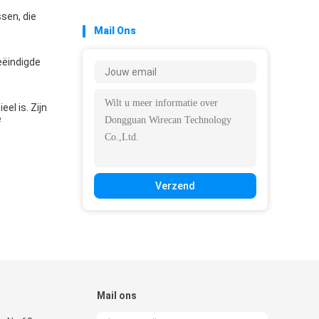
sen, die
Mail Ons
eëindigde
el is. Zijn
e
Verzend
Mail ons