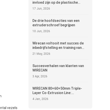
invloed zijn op de plastische
kwaliteit bij de extrusie van kabels
17 Jun, 2026
en glasvezels
De drie hoofdsecties van een
extruderschroef begrijpen
10 Jun, 2026
Wirecan voltooit met succes de
inbedrijfstelling en training van
80+70 kabelextrusielijnen in India
21 May, 2026
Succesverhalen van klanten van
WIRECAN
3 Apr, 2026
WIRECAN 80+60+50mm Triple-
Layer Co-Extrusion Line:
m
Engineering de toekomst van
4 Jan, 2026
Multi-Layer Cabling
ntal vezels