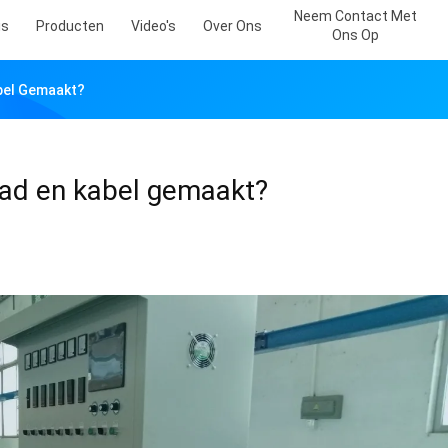
Neem Contact Met
is
Producten
Video's
Over Ons
Ons Op
bel Gemaakt?
aad en kabel gemaakt?