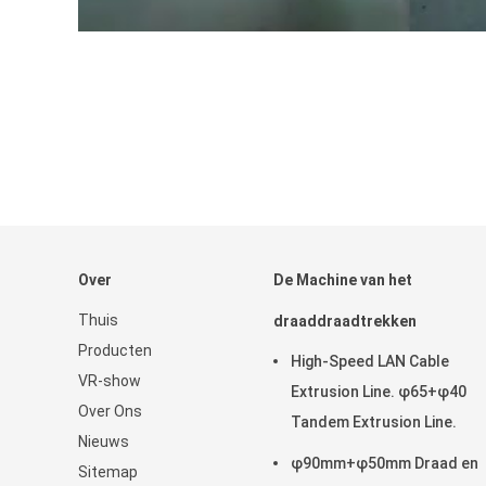
Over
De Machine van het
Thuis
draaddraadtrekken
Producten
High-Speed LAN Cable
VR-show
Extrusion Line. φ65+φ40
Over Ons
Tandem Extrusion Line.
Nieuws
φ90mm+φ50mm Draad en
Sitemap