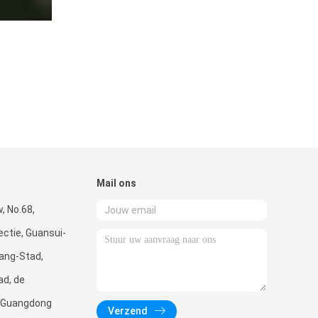
Mail ons
, No.68,
ctie, Guansui-
ang-Stad,
d, de
n Guangdong
Verzend