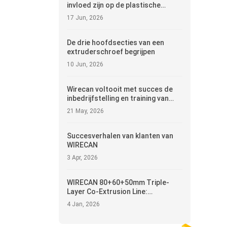
invloed zijn op de plastische
kwaliteit bij de extrusie van kabels
17 Jun, 2026
en glasvezels
De drie hoofdsecties van een
extruderschroef begrijpen
10 Jun, 2026
Wirecan voltooit met succes de
inbedrijfstelling en training van
80+70 kabelextrusielijnen in India
21 May, 2026
Succesverhalen van klanten van
WIRECAN
3 Apr, 2026
WIRECAN 80+60+50mm Triple-
Layer Co-Extrusion Line:
Engineering de toekomst van
4 Jan, 2026
Multi-Layer Cabling