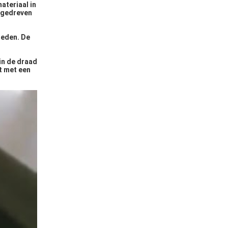
ateriaal in
itgedreven
neden. De
 in de draad
t met een
.