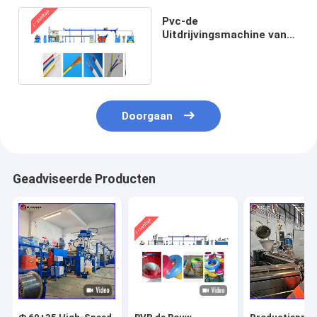
Pvc-de
Uitdrijvingsmachine van
de Huisvestingsdraad
voor 1,5/2.5mm Vierkant
Doorgaan
Geadviseerde Producten