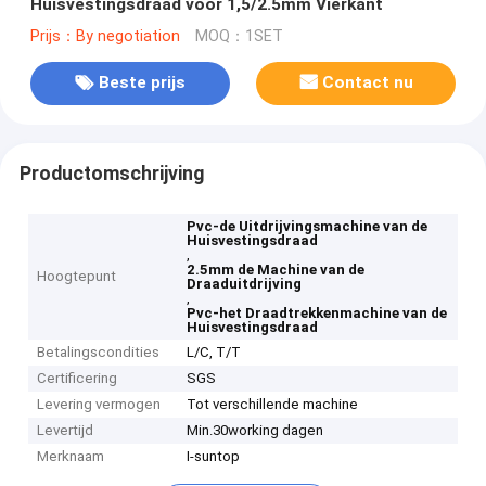
Huisvestingsdraad voor 1,5/2.5mm Vierkant
Prijs：By negotiation
MOQ：1SET
Beste prijs
Contact nu
Productomschrijving
Pvc-de Uitdrijvingsmachine van de
Huisvestingsdraad
,
2.5mm de Machine van de
Hoogtepunt
Draaduitdrijving
,
Pvc-het Draadtrekkenmachine van de
Huisvestingsdraad
Betalingscondities
L/C, T/T
Certificering
SGS
Levering vermogen
Tot verschillende machine
Levertijd
Min.30working dagen
Merknaam
I-suntop