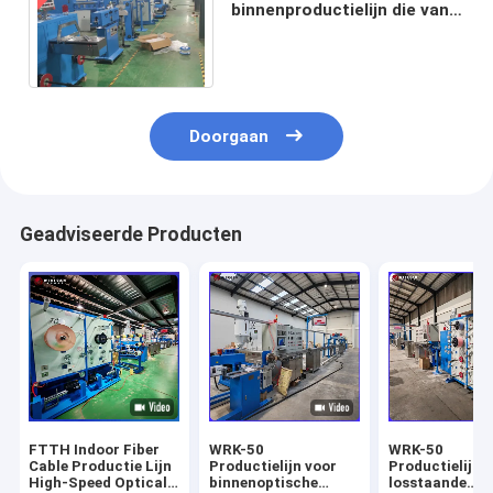
binnenproductielijn die van
de Vezel Optische Kabel
Opnieuw opwindend Machine
rollen
Doorgaan
Geadviseerde Producten
FTTH Indoor Fiber
WRK-50
WRK-50
Cable Productie Lijn
Productielijn voor
Productielijn 
High-Speed Optical
binnenoptische
losstaande