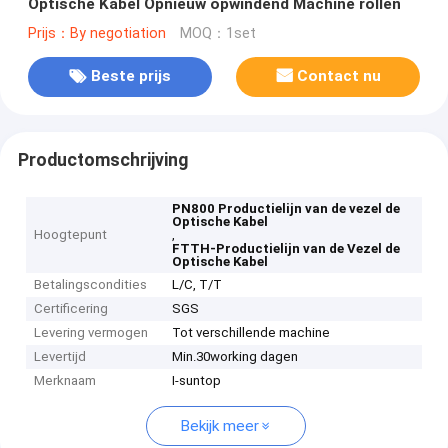
Optische Kabel Opnieuw opwindend Machine rollen
Prijs：By negotiation
MOQ：1set
Beste prijs
Contact nu
Productomschrijving
PN800 Productielijn van de vezel de
Optische Kabel
Hoogtepunt
,
FTTH-Productielijn van de Vezel de
Optische Kabel
Betalingscondities
L/C, T/T
Certificering
SGS
Levering vermogen
Tot verschillende machine
Levertijd
Min.30working dagen
Merknaam
I-suntop
Bekijk meer