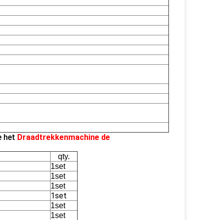
 het
Draadtrekkenmachine de
qty.
1set
1set
1set
1set
1set
1set