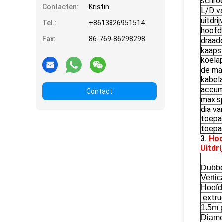
schro
Contacten:
Kristin
L/D v
uitdri
Tel.:
+8613826951514
hoof
Fax:
86-769-86298298
draad
kaaps
koela
de ma
kabel
accum
Contact
max.s
dia va
toepa
toepa
3.
Hoo
Uitdri
Dubbe
Verti
Hoofd
extrud
1.5m 
Diame