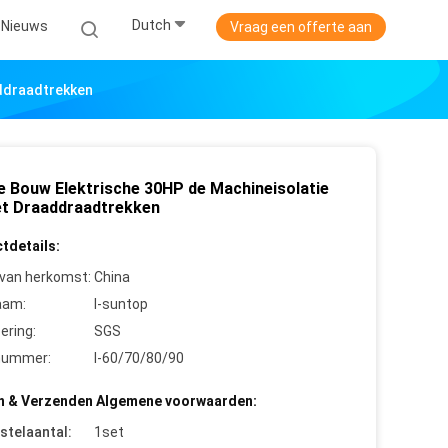
Dutch
Nieuws
Vraag een offerte aan
addraadtrekken
e Bouw Elektrische 30HP de Machineisolatie
et Draaddraadtrekken
tdetails:
 van herkomst:
China
aam:
I-suntop
cering:
SGS
nummer:
I-60/70/80/90
n & Verzenden Algemene voorwaarden:
stelaantal:
1set