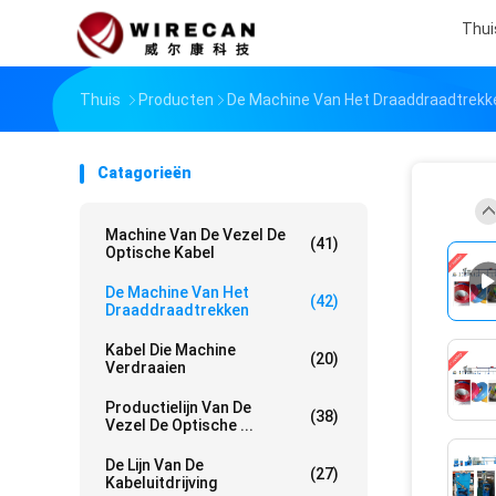
Thui
Thuis
Producten
De Machine Van Het Draaddraadtrekk
Catagorieën
Machine Van De Vezel De
(41)
Optische Kabel
De Machine Van Het
(42)
Draaddraadtrekken
Kabel Die Machine
(20)
Verdraaien
Productielijn Van De
(38)
Vezel De Optische ...
De Lijn Van De
(27)
Kabeluitdrijving