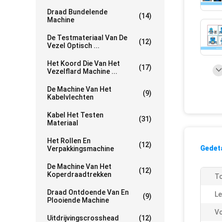
Draad Bundelende
(14)
Machine
De Testmateriaal Van De
(12)
Vezel Optisch ...
Het Koord Die Van Het
(17)
Vezelflard Machine ...
De Machine Van Het
(9)
Kabelvlechten
Kabel Het Testen
(31)
Materiaal
Het Rollen En
(12)
Gedeta
Verpakkingsmachine
De Machine Van Het
(12)
Koperdraadtrekken
To
Draad Ontdoende Van En
Le
(9)
Plooiende Machine
Vo
Uitdrijvingscrosshead
(12)