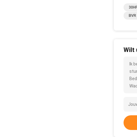
30HP
BVR 
Wilt
Ik 
stu
Bed
Wac