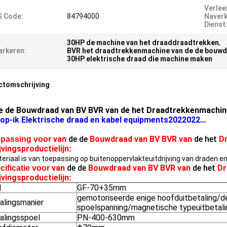
Verle
S Code:
84794000
Naver
Dienst
30HP de machine van het draaddraadtrekken
,
rkeren:
BVR het draadtrekkenmachine van de de bouw
30HP elektrische draad die machine maken
ctomschrijving
e de Bouwdraad van BV BVR van de het Draadtrekkenmachine 
top-ik Elektrische draad en kabel equipments2022022…
van
de de
Bouwdraad van BV BVR van
de het
D
passing voor
jvingsproductielijn
:
teriaal is van toepassing op buitenoppervlakteuitdrijving van draden e
van
de de
Bouwdraad van BV BVR van
de het
Dr
cificatie voor
jvingsproductielijn
:
l
GF-70+35mm
gemotoriseerde enige hoofduitbetaling/de
alingsmanier
spoelspanning/magnetische typeuitbetali
talingsspoel
PN-400-630mm