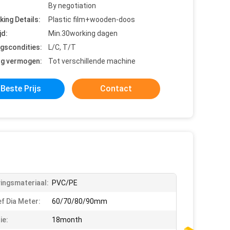
By negotiation
king Details:
Plastic film+wooden-doos
jd:
Min.30working dagen
ngscondities:
L/C, T/T
ng vermogen:
Tot verschillende machine
Beste Prijs
Contact
vingsmateriaal:
PVC/PE
f Dia Meter:
60/70/80/90mm
ie:
18month