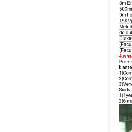
8m En
500mm
9m ho
15KVp
Metert
de du
Elektr
(Facu
(Facul
4.wha
Pre-sa
klante
1)Cor
2)Cor
3)Ver
Sinds 
1)1ye
2)6 m