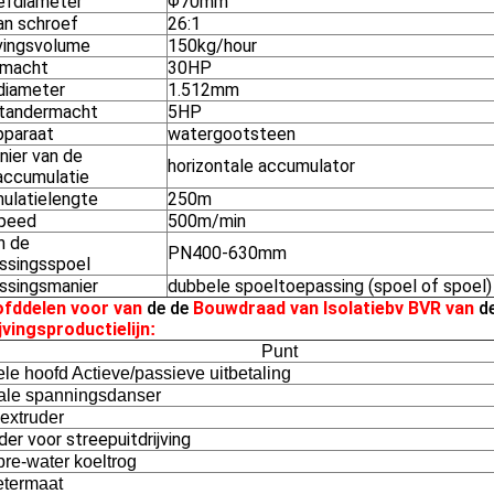
efdiameter
Φ70mm
an schroef
26:1
jvingsvolume
150kg/hour
dmacht
30HP
diameter
1.512mm
tandermacht
5HP
pparaat
watergootsteen
nier van de
horizontale accumulator
accumulatie
ulatielengte
250m
peed
500m/min
n de
PN400-630mm
ssingsspoel
ssingsmanier
dubbele spoeltoepassing (spoel of spoel)
fddelen voor
van
de de
Bouwdraad van Isolatiebv BVR van
de
jvingsproductielijn
:
Punt
le hoofd Actieve/passieve uitbetaling
cale spanningsdanser
extruder
er voor streepuitdrijving
pre-water koeltrog
termaat