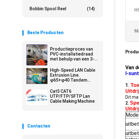
Bobbin Spool Reel
(14)
H
Ma
Beste Producten
Productieproces van
Produ
PVC-installatiedraad
met behulp van een 3-
laags co-extrusielijn
Van d
High-Speed LAN Cable
I-sun
Extrusion Line.
φ65+φ40 Tandem
1.
Extrusion Line.
Toe
Uitdri
Cat5 CAT6
UTP/FTP/SFTP Lan
Dit ma
Cable Making Machine
Spe
2.
Uitdri
Mode
uitbet
Contacten
uitbe