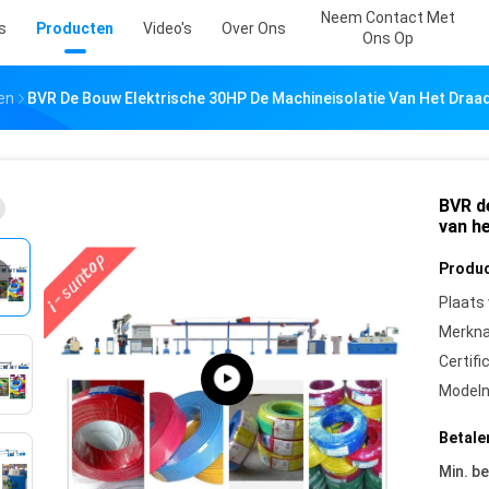
Neem Contact Met
s
Producten
Video's
Over Ons
Ons Op
en
BVR De Bouw Elektrische 30HP De Machineisolatie Van Het Dra
BVR d
van h
Produc
Plaats
Merkn
Certifi
Model
Betale
Min. be