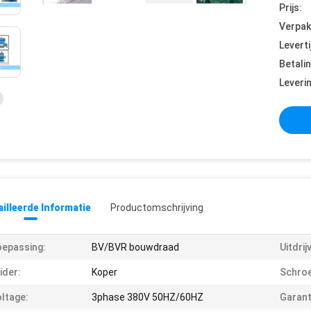
Prijs:
Verpak
Leverti
Betali
Leveri
illeerde Informatie
Productomschrijving
epassing:
BV/BVR bouwdraad
Uitdrij
ider:
Koper
Schroe
ltage:
3phase 380V 50HZ/60HZ
Garant