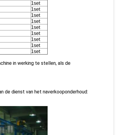
1set
1set
1set
1set
1set
1set
1set
1set
1set
hine in werking te stellen, als de
 van de dienst van het naverkooponderhoud: