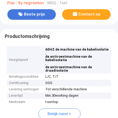
Prijs：By negotiation
MOQ：1set
Beste prijs
Contact nu
Productomschrijving
60HZ de machine van de kabelisolatie
,
de antiroestmachine van de
Hoogtepunt
kabelisolatie
,
de antiroestmachine van de
draadisolatie
Betalingscondities
L/C, T/T
Certificering
SGS
Levering vermogen
Tot verschillende machine
Levertijd
Min.30working dagen
Merknaam
I-suntop
Bekijk meer