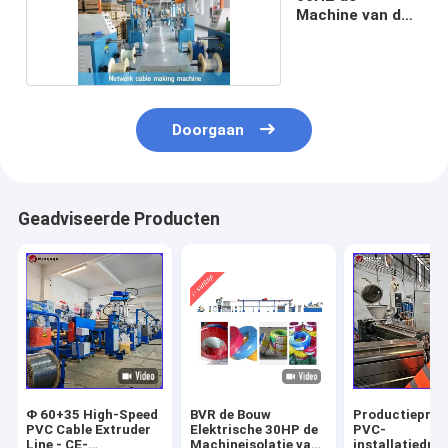
Machine van de
kabelisolatie
Doorgaan
Geadviseerde Producten
Φ 60+35 High-Speed
BVR de Bouw
Productieproc
PVC Cable Extruder
Elektrische 30HP de
PVC-
Line - CE-
Machineisolatie van
installatiedra