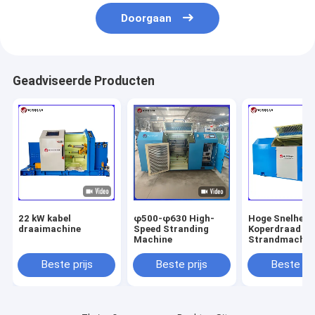
Doorgaan
Geadviseerde Producten
22 kW kabel
φ500-φ630 High-
Hoge Snelheid
draaimachine
Speed Stranding
Koperdraad
Machine
Strandmachin
Ideaal voor St
Communicatie
Beste prijs
Beste prijs
Beste pri
Besturingskab
Elektronische
(Uniforme
Stranding)